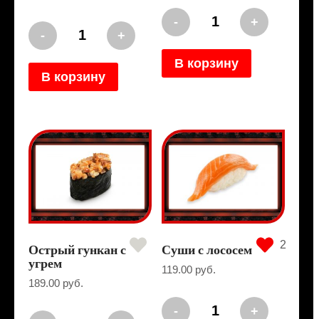
Количество
-
+
Количество
Гункан
-
+
Гункан
с
с
лососем
В корзину
креветкой
В корзину
2
Острый гункан с
Суши с лососем
угрем
119.00
руб.
189.00
руб.
Количество
-
+
Количество
Суши