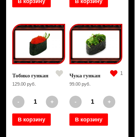
В корзину
В корзину
1
Тобико гункан
Чука гункан
129.00
руб.
99.00
руб.
Количество
Количество
-
+
-
+
Тобико
Чука
гункан
гункан
В корзину
В корзину