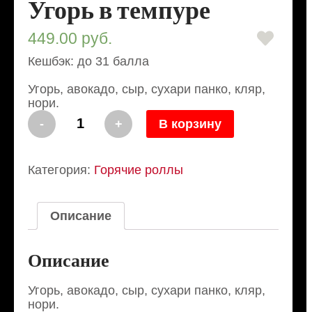
Угорь в темпуре
449.00
руб.
Кешбэк: до 31 балла
Угорь, авокадо, сыр, сухари панко, кляр,
нори.
Количество
-
+
В корзину
Угорь
в
темпуре
Категория:
Горячие роллы
Описание
Описание
Угорь, авокадо, сыр, сухари панко, кляр,
нори.