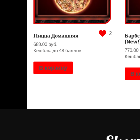
2
Пицца Домашняя
Барбе
(New!
689.00
руб.
779.00
Кешбэк: до 48 баллов
Кешбэк
В корзину
В к