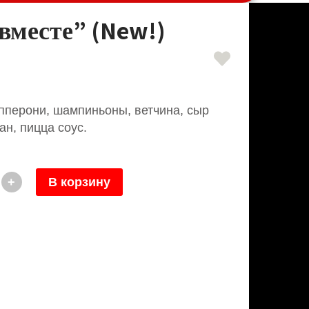
вместе” (New!)
епперони, шампиньоны, ветчина, сыр
н, пицца соус.
+
В корзину