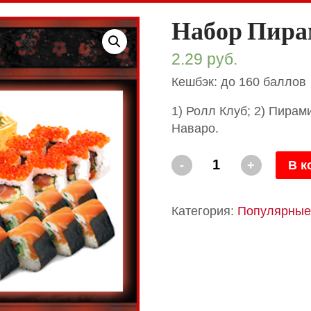
Набор Пирам
2.29
руб.
Кешбэк: до 160 баллов
1) Ролл Клуб; 2) Пирам
Наваро.
Количество
-
+
В к
Набор
Пирамида
(1,2кг.
Категория:
Популярные 
/
40шт.)