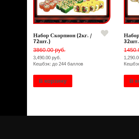
Набор Скорпион (2кг. /
Набор
72шт.)
32шт.
3860.00 руб.
1450.
3,490.00
руб.
1,290.
Кешбэк: до 244 баллов
Кешбэк
В корзину
В к