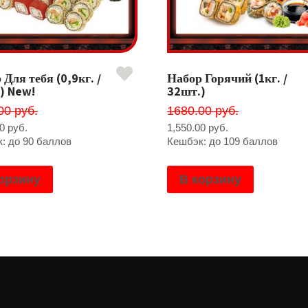
 Для тебя (0,9кг. /
Набор Горячий (1кг. /
) New!
32шт.)
00 руб.
1680.00 руб.
00
руб.
1,550.00
руб.
: до 90 баллов
Кешбэк: до 109 баллов
орзину
В корзину