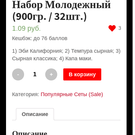
Набор Молодежный
(900гр. / 32шт.)
1.09
руб.
3
Кешбэк: до 76 баллов
1) Эби Калифорния; 2) Темпура сырная; 3)
Сырная классика; 4) Капа маки.
Количество
-
+
В корзину
Набор
Молодежный
(900гр.
Категория:
Популярные Сеты (Sale)
/
32шт.)
Описание
Описание