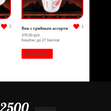
2
1
Вок с грибным ассорти
379.00
руб.
Кешбэк: до 27 баллов
В корзину
92500