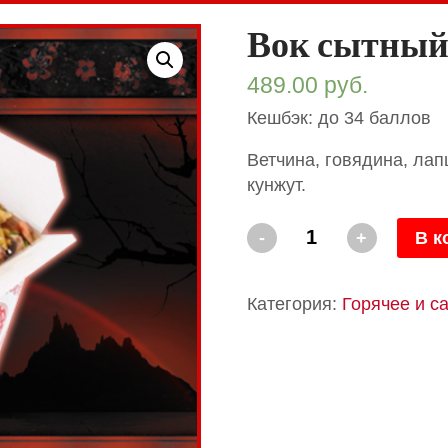
Вок сытны
489.00
руб.
Кешбэк: до 34 баллов
Ветчина, говядина, лап
кунжут.
Количество
-
+
В к
Вок
сытный
Категория:
Горячее и с