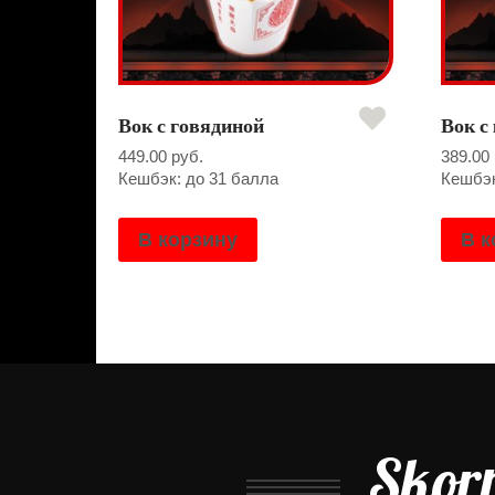
Вок с говядиной
Вок с
449.00
руб.
389.00
Кешбэк: до 31 балла
Кешбэк
В корзину
В к
Skor