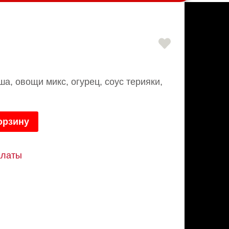
й
ша, овощи микс, огурец, соус терияки,
орзину
алаты